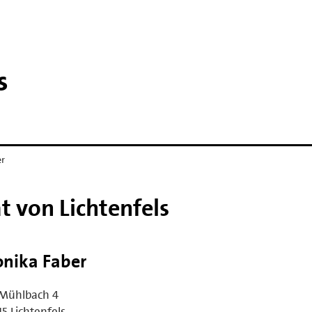
s
er
at von Lichtenfels
nika Faber
Mühlbach 4
5 Lichtenfels