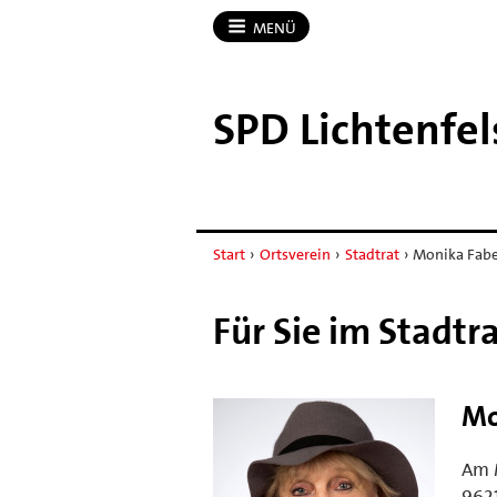
MENÜ
SPD Lichtenfel
Start
›
Ortsverein
›
Stadtrat
›
Monika Fab
Für Sie im Stadtr
Mo
Am 
9621